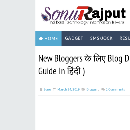
GADGET
SMS/JOCK
RES
HOME
BIOGRAPHY
TECHNOLOGY
YOUTUB
New Bloggers के लिए Blog D
Guide In हिंदी )
Sonu
March 24, 2019
Blogger
,
2
Comments